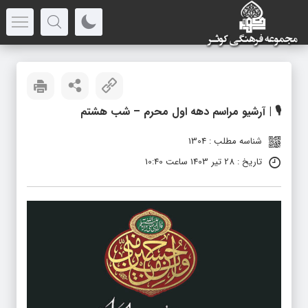
🎙 | آرشیو مراسم دهه اول محرم – شب هشتم
شناسه مطلب : 1304
تاریخ : 28 تیر 1403 ساعت 10:40