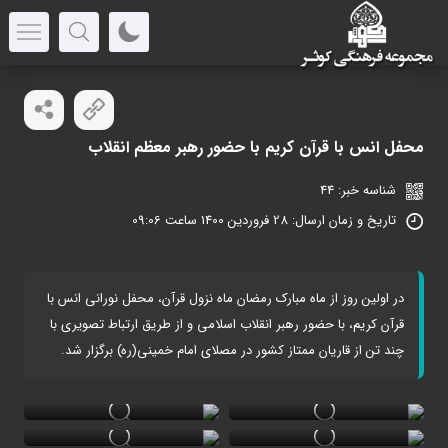
محفل انس با قرآن کریم با حضور رهبر معظم انقلاب
شناسه خبر: 44
تاریخ و زمان ارسال: 28 فروردین 1400 ساعت 09:06
در اولین روز از ماه مبارک رمضان ماه نزول قرآن، محفل نورانی انس با
قرآن کریم، با حضور رهبر انقلاب اسلامی و از طریق ارتباط تصویری با
چند تن از قاریان ممتاز کشور در مصلای امام خمینی(ره) برگزار شد.