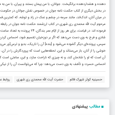
دهنده و هشداردهنده برانگیخت. جوانان، با من پیمان بستند و پیران، با من به مخ
در بخش دیگری از کتاب حکمت نامه جوان در خصوص نقش جوانان در حکومت امام زم
در میان آنان، اندک‌اند، مانند سرمه در چشم و نمک در زاد و توشه، که کمتری
مرحوم آیت الله محمدی ری شهری در کتاب ارزشمند حکمت نامه جوان در رابطه با ا
فرموده اند: در قیامت، براى هر روز 
شادى و فرح به وى دست مى‌دهد که اگر بر دوزخیان تقسیم شود، احساس کردن رنج
سپس، پرونده‌اى دیگر گشوده مى‌شود و [بنده] آن را تاریک، بدبو و ترس‌آور مى‌
خوشى را از آنان، باز مى‌ستانَد و این، لحظه‌هایى است که پروردگارش را در آن،
آن است که او را شادمان کند، و نه چیزى که ناراحت سازد، و این، ساعتى است که
احساس حسرت و تأسّف به وى دست مى‌دهد؛ چرا که مى‌توانست آن را از نیکى‌هاى
حسینیه کوثر شهرک قائم
حضرت آیت الله محمدی ری شهری
روابط ع
مطالب
پیشنهادی