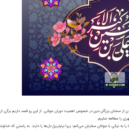
 از سخنان بزرگان دین در خصوص اهمیت دوران جوانی. از این رو قصد داریم برگی از
 را مطالعه نماییم.
ا به نیکى با جوانان سفارش مى‌کنم؛ زیرا نرم‌ترینْ دل‌ها را دارند. به راستى که خداوند