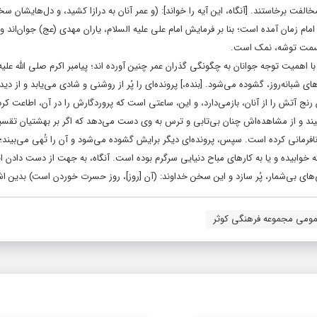
الفت برخاستند. [آنگاه، این آیه را خواند]: (و عمر آنان به درازا کشید، و دل‌هایشان س
ان آمده است؛ بنا بر فرمایش امام على علیه السلام، یاران مهدى (عج) جوان‌اند و ک
ن قسمت توشه، نمک است.
همیت توجه جوانان به چگونگی گذران عمر چنین آورده اند؛ پیامبر اکرم صلى الله علیه 
از ایّام عمر بندگان، ٢۴ پرونده به تعداد ساعت‌هاى شبانه‌روز، گشوده مى‌شود. [بنده،] پرونده‌اى را پُر از روشنى و شادى مى‌یابد و 
 آتش را از آنان، بازمى‌دارد، و این، ساعتى است که پروردگارش را در آن، اطاعت کر
بیند و از مشاهده‌اش چنان بى‌تابى و ترس به وى دست مى‌دهد که اگر بر بهشتیان تقسی
 نافرمانى کرده است. سپس، پرونده‌اى دیگر برایش گشوده مى‌شود و آن را تُهى مى‌بیند؛
 خوابیده و یا به کارهاى مباح دنیایى سرگرم بوده است. آنگاه، به جهت از دست دادن ای
 بى‌شمار، پُر سازد و این سخن خداوند: (آن [روز]، روز حسرت خوردن است) بدین اشا
مومی مجموعه فرهنگی کوثر