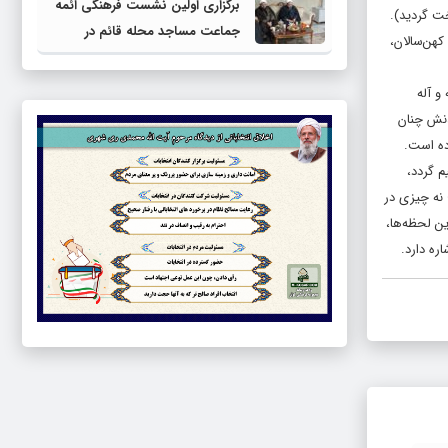
برگزاری اولین نشست فرهنگی ائمه
خت گردید).
جماعت مساجد محله قائم در
هن‌سالان،
مجموعه فرهنگی کوثر
و آله
از دیدنش چنان
ده است.
م گردد،
 نه چیزى در
ن لحظه‌ها،
ره دارد.