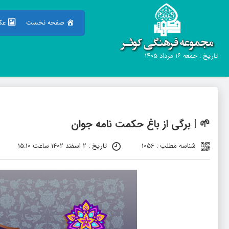
صفحه نخست
عک
تاریخ : جمعه ۱۶ مرداد ۱۴۰۵
🌱 | برگی از باغ حکمت نامه جوان
شناسه مطلب : 1056
تاریخ : 2 اسفند 1402 ساعت 15:10